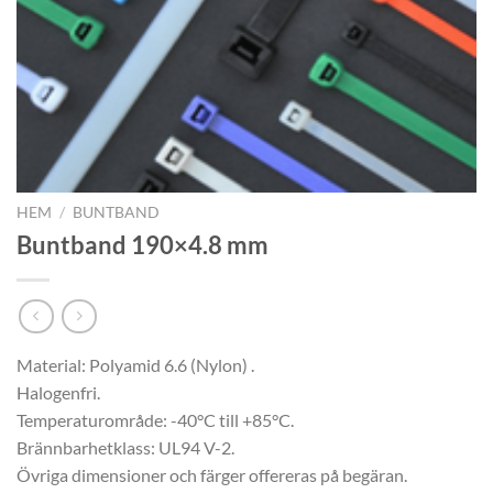
HEM
/
BUNTBAND
Buntband 190×4.8 mm
Material: Polyamid 6.6 (Nylon) .
Halogenfri.
Temperaturområde: -40°C till +85°C.
Brännbarhetklass: UL94 V-2.
Övriga dimensioner och färger offereras på begäran.