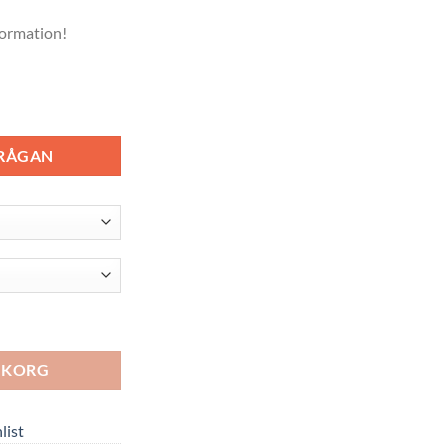
formation!
FRÅGAN
RUKORG
list