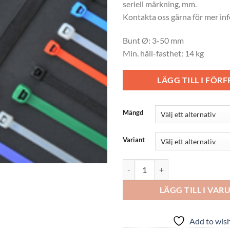
seriell märkning, mm.
Kontakta oss gärna för mer in
Bunt Ø: 3-50 mm
Min. håll-fasthet: 14 kg
LÄGG TILL I FÖR
Mängd
Variant
Buntband 200x3.6 mm mängd
LÄGG TILL I VA
Add to wish