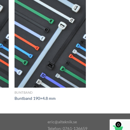
 to
Add to
list
wishlist
BUNTBAND
Buntband 190×4.8 mm
eric@alteknik.se
0
Telefon: 0761-136659