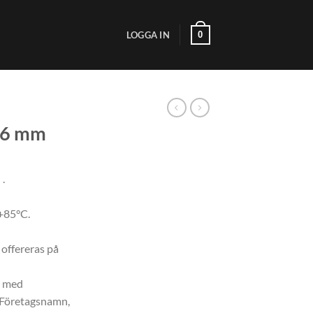
0
LOGGA IN
.6 mm
 .
+85°C.
 offereras på
d med
 Företagsnamn,