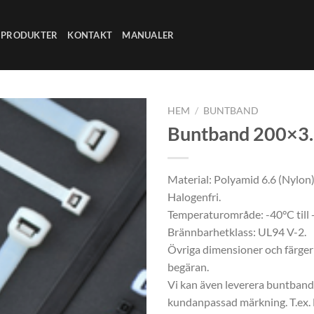
PRODUKTER
KONTAKT
MANUALER
HEM
/
BUNTBAND
Buntband 200×3
Add to
wishlist
Material: Polyamid 6.6 (Nylon)
Halogenfri.
Temperaturområde: -40°C till 
Brännbarhetklass: UL94 V-2.
Övriga dimensioner och färger
begäran.
Vi kan även leverera buntban
kundanpassad märkning. T.ex.