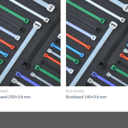
Add to
Add
wishlist
wish
BAND
BUNTBAND
band 250×3.6 mm
Buntband 140×3.6 mm