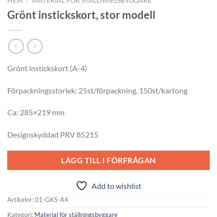
HEM
/
MATERIAL FÖR STÄLLNINGSBYGGARE
Grönt instickskort, stor modell
Grönt instickskort (A-4)
Förpackningsstorlek: 25st/förpackning, 150st/kartong
Ca: 285×219 mm
Designskyddad PRV 85215
LÄGG TILL I FÖRFRÅGAN
Add to wishlist
Artikelnr:
01-GKS-A4
Kategori:
Material för ställningsbyggare